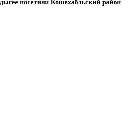
 Адыгее посетили Кошехабльский район