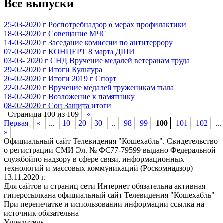
Все выпуски
25-03-2020 г Роспотребнадзор о мерах профилактики
18-03-2020 г Совещание МЧС
14-03-2020 г Заседание комиссии по антитеррору
07-03-2020 г КОНЦЕРТ 8 марта ДШИ
03-03- 2020 г СНД Вручение медалей ветеранам труда
29-02-2020 г Итоги Культура
26-02-2020 г Итоги 2019 г Спорт
22-02-2020 г Вручение медалей труженикам тыла
18-02-2020 г Возложение к памятнику
08-02-2020 г Соц Защита итоги
Страница 100 из 109
«
Первая
«
...
10
20
30
...
98
99
100
101
102
...
»
Официальный сайт Телевидения "Кошехабль". Свидетельство
о регистрации СМИ Эл. № ФС77-79599 выдано Федеральной
службойпо надзору в сфере связи, информационных
технологий и массовых коммуникаций (Роскомнадзор)
13.11.2020 г.
Для сайтов и страниц сети Интернет обязательна активная
гиперссылкана официальный сайт Телевидения "Кошехабль"
При перепечатке и использовании информации ссылка на
источник обязательна
Учредитель