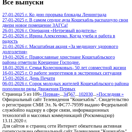
Все выпуски
27-01-2025 г. Ко дню прорыва блокады Ленинграда
27-01-2025 г. В самом сердце аула Кошехабль распахнуло свои
двери новое помещение ЗАГСа!
26-01-2026 г. Операция «Нетрезвый водитель»
25-01-2026 г. Ирина Алексеенко. Когда учеба и работа в
радость
21-01-2026 г. Масштабная акция «За медицину здорового
долголетия»
19-01-2026 г. Православные христиане Кошехабльского
района отметили Крещение Господне.
18-01-2026 г. Семья Колесниковых- 50 лет совместной жизни
16-01-2025 г. О работе энергетиков в экстренных ситуация
15-01-2026 г. День Печати
06-01-2026 г. Сорок молодых жителей Кошехабльского района
пополнили ряды Движения Первых
Страница 5 из 109
« Первая
«
...
3
4
5
6
7
...
10
20
30
...
»
Последняя »
Официальный сайт Телевидения "Кошехабль". Свидетельство
о регистрации СМИ Эл. № ФС77-79599 выдано Федеральной
службойпо надзору в сфере связи, информационных
технологий и массовых коммуникаций (Роскомнадзор)
13.11.2020 г.
Для сайтов и страниц сети Интернет обязательна активная
гиперссылкана официальный сайт Телевидения "Кошехабль"