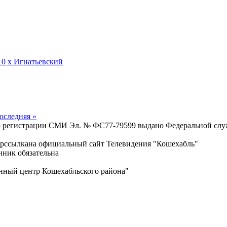
0 х Игнатьевский
оследняя »
о регистрации СМИ Эл. № ФС77-79599 выдано Федеральной служ
перссылкана официальный сайт Телевидения "Кошехабль"
чник обязательна
ный центр Кошехабльского района"