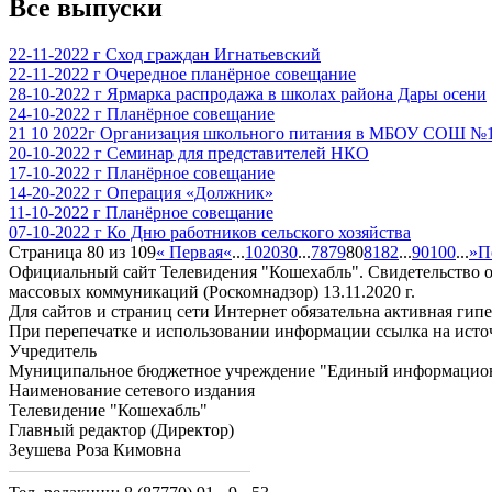
Все выпуски
22-11-2022 г Сход граждан Игнатьевский
22-11-2022 г Очередное планёрное совещание
28-10-2022 г Ярмарка распродажа в школах района Дары осени
24-10-2022 г Планёрное совещание
21 10 2022г Организация школьного питания в МБОУ СОШ №1
20-10-2022 г Семинар для представителей НКО
17-10-2022 г Планёрное совещание
14-20-2022 г Операция «Должник»
11-10-2022 г Планёрное совещание
07-10-2022 г Ко Дню работников сельского хозяйства
Страница 80 из 109
« Первая
«
...
10
20
30
...
78
79
80
81
82
...
90
100
...
»
П
Официальный сайт Телевидения "Кошехабль". Свидетельство 
массовых коммуникаций (Роскомнадзор) 13.11.2020 г.
Для сайтов и страниц сети Интернет обязательна активная ги
При перепечатке и использовании информации ссылка на исто
Учредитель
Муниципальное бюджетное учреждение "Единый информацион
Наименование сетевого издания
Телевидение "Кошехабль"
Главный редактор (Директор)
Зеушева Роза Кимовна